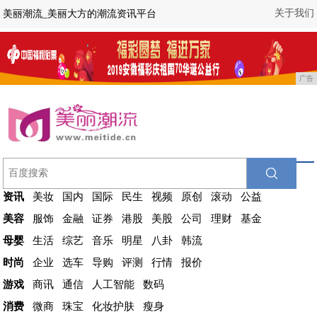
关于我们
美丽潮流_美丽大方的潮流资讯平台
广告
资讯
美妆
国内
国际
民生
视频
原创
滚动
公益
美容
服饰
金融
证券
港股
美股
公司
理财
基金
母婴
生活
综艺
音乐
明星
八卦
韩流
时尚
企业
选车
导购
评测
行情
报价
游戏
商讯
通信
人工智能
数码
消费
微商
珠宝
化妆护肤
瘦身