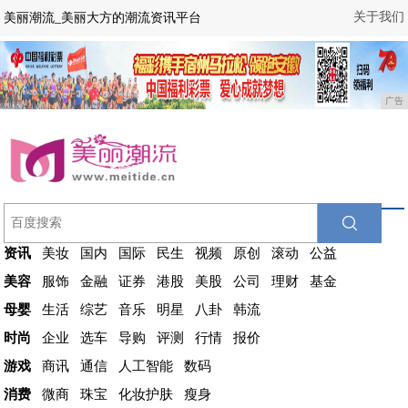
关于我们
美丽潮流_美丽大方的潮流资讯平台
广告
资讯
美妆
国内
国际
民生
视频
原创
滚动
公益
美容
服饰
金融
证券
港股
美股
公司
理财
基金
母婴
生活
综艺
音乐
明星
八卦
韩流
时尚
企业
选车
导购
评测
行情
报价
游戏
商讯
通信
人工智能
数码
消费
微商
珠宝
化妆护肤
瘦身