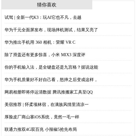
猜你喜欢
试驾 | 全新一代K3：玩AI它也不凡，去越
华为千元全面屏发布，现场摔机测试，结果又亮了
华为推出手机用 360 相机：荣耀 VR C
除了滑盖还有更多惊喜，小米 MIX3 深度评
你的手机输入法，是全键盘还是九宫格？据说这能
华为手机质量好不好自己看，怒摔之后变成这样，
网易相册即将停运清数据 腾讯推搬家工具至QQ
美宿推荐 | 怀柔项林宿，在满族风情里清凉一
厚脸皮厂商山寨iOS系统，竟然一毛一样
联通力推双4G双百兆 小辣椒5抢先布局