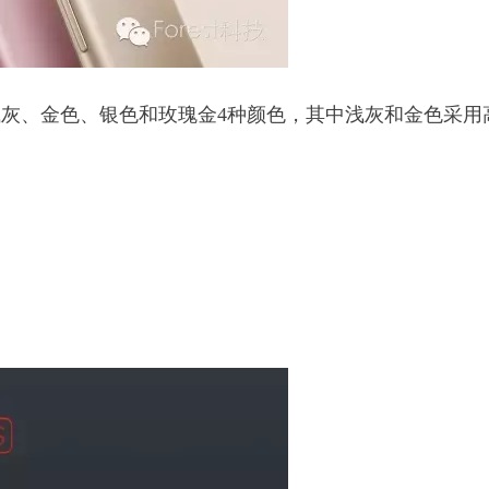
B”均有浅灰、金色、银色和玫瑰金4种颜色，其中浅灰和金色采