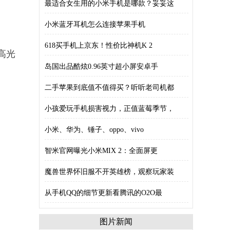
最适合女生用的小米手机是哪款？妥妥这
小米蓝牙耳机怎么连接苹果手机
618买手机上京东！性价比神机K 2
用高光
岛国出品酷炫0.96英寸超小屏安卓手
二手苹果到底值不值得买？听听老司机都
小孩爱玩手机损害视力，正值蓝莓季节，
小米、华为、锤子、oppo、vivo
智米官网曝光小米MIX 2：全面屏更
魔兽世界怀旧服不开英雄榜，观察玩家装
从手机QQ的细节更新看腾讯的O2O最
图片新闻