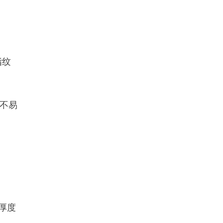
指纹
，不易
厚度