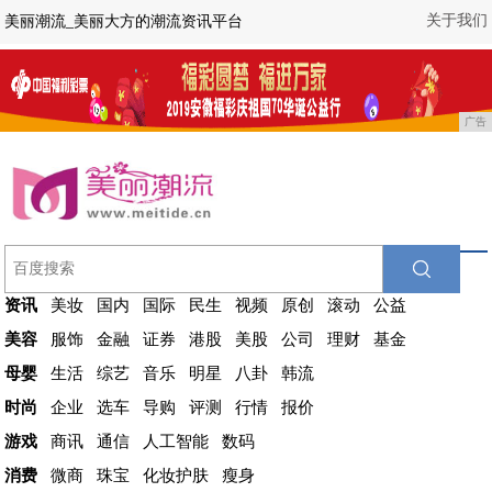
关于我们
美丽潮流_美丽大方的潮流资讯平台
广告
资讯
美妆
国内
国际
民生
视频
原创
滚动
公益
美容
服饰
金融
证券
港股
美股
公司
理财
基金
母婴
生活
综艺
音乐
明星
八卦
韩流
时尚
企业
选车
导购
评测
行情
报价
游戏
商讯
通信
人工智能
数码
消费
微商
珠宝
化妆护肤
瘦身