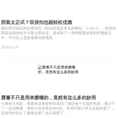
西装太正式？双排扣也能轻松优雅
相比简洁轻松的的单排扣（特别是现在常见的两扣、3-roll-2），双排扣
西装在国内似乎不那么受待见。基本除了一票绅装爱好者和时髦精之
外，平日街上是挺难看到穿着双...
2020-02-26
唇膏不只是用来擦嘴的，竟然有这么多的妙用
小身材大用处，唇膏的这些妙用你造吗？相信每个女孩的包里，都少不
了一支润唇膏，有的小伙伴甚至有N支。有些可能只用几次就闲置了，
还有些时间久了唇膏过期了也不能用了。...