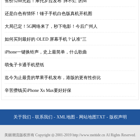
售价5288元起！摩托罗拉发布“摔不烂”的M
还是白色有情怀！锤子手机白色版真机开机图
大局已定！5G网络来了，秒下电影！今后广州人
如何买到最好的 OLED 屏幕手机？认准“三
iPhone一键换铃声，史上最简单，什么歌曲
萌兔子卡通手机壁纸
迄今为止最贵的苹果手机发布，港版的更有性价比
辛苦攒钱买iPhone Xs Max要好好保
关于我们
-
联系我们
-
XML地图
-
网站地图
TXT
-
版权声明
美丽潮流版权所有 Copyright ◎ 2001-2019 http://www.meitide.cn Al Rights Reserved.