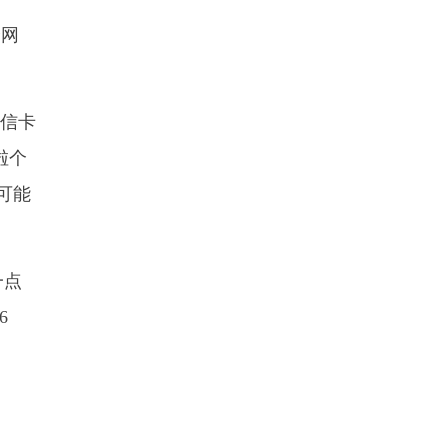
全网
电信卡
啦个
可能
一点
6