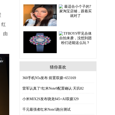
置
。红
些。由
猜你喜欢
360手机N5s发布:前置双摄+653169
雷军认真了!红米Note9配置确认:天玑82
小米MIX2S发布骁龙845+AI双摄329
千元最强者红米Note5跑分测试