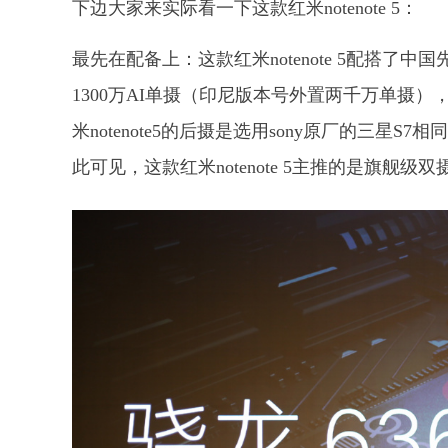
下边大家来实际看一下这款红米notenote 5：
最先在配备上：这款红米notenote 5配搭了中
1300万AI单摄（印尼版本号外置两千万单摄
米notenote5的后摄是选用sony原厂的三星
此可见，这款红米notenote 5主推的是旗舰级