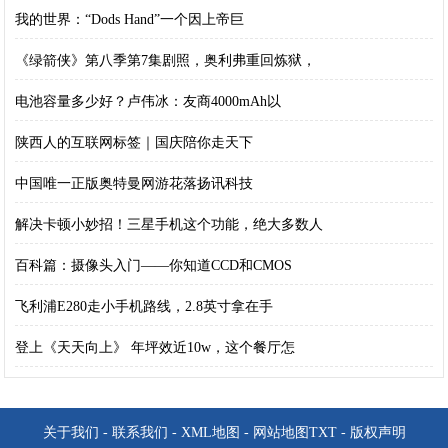
我的世界：“Dods Hand”一个因上帝巨
《绿箭侠》第八季第7集剧照，奥利弗重回炼狱，
电池容量多少好？卢伟冰：友商4000mAh以
陕西人的互联网标签｜国庆陪你走天下
中国唯一正版奥特曼网游花落扬讯科技
解决卡顿小妙招！三星手机这个功能，绝大多数人
百科篇：摄像头入门——你知道CCD和CMOS
飞利浦E280走小手机路线，2.8英寸拿在手
登上《天天向上》 年坪效近10w，这个餐厅怎
关于我们
-
联系我们
-
XML地图
-
网站地图
TXT
-
版权声明