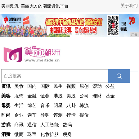
关于我们
美丽潮流_美丽大方的潮流资讯平台
广告
资讯
美妆
国内
国际
民生
视频
原创
滚动
公益
美容
服饰
金融
证券
港股
美股
公司
理财
基金
母婴
生活
综艺
音乐
明星
八卦
韩流
时尚
企业
选车
导购
评测
行情
报价
游戏
商讯
通信
人工智能
数码
消费
微商
珠宝
化妆护肤
瘦身