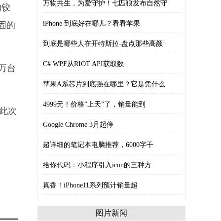
万物共生，为爱守护！七匹狼发布自然守
的铰
iPhone 到底好在哪儿？看看苹果
固的
到底是哪些人在开特斯拉-盘点那些高颜
C# WPF从RIOT API获取数
万台
苹果A系芯片到底强在哪里？它是凭什么
4999元！价格“上天”了，销量能到
此次
Google Chrome 3月起停
超详细的笔记本电脑推荐，6000字干
给你代码：小程序引入icon的三种方
真香！iPhone11系列预计销量超
图片新闻