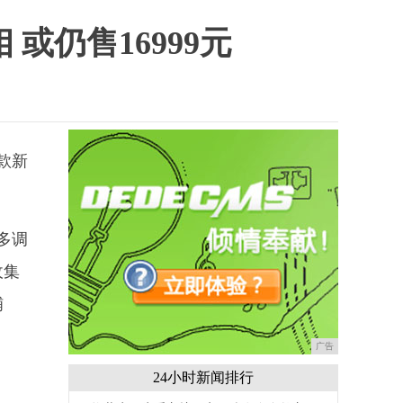
或仍售16999元
款新
多调
收集
铺
广告
24小时新闻排行