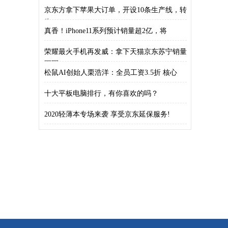
主要
京东方拿下苹果大订单，开设10条生产线，转
为
真香！iPhone11系列预计销量超2亿，将
荣耀最火手机再发威：拿下天猫京东苏宁销量
冠军
松鼠AI创始人栗浩洋：全员工资3.5折 核心
十大平板电脑排行，有你喜欢的吗？
2020轻薄本专场来袭 享受京东延保服务!