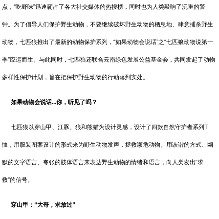
点，“吃野味”迅速霸占了各大社交媒体的热搜榜，同时也为人类敲响了沉重的警
钟。为了倡导人们保护野生动物，不要继续破坏野生动物的栖息地、肆意捕杀野生
动物，七匹狼推出了最新的动物保护系列，“如果动物会说话”之“七匹狼动物说第一
季”应运而生。与此同时，七匹狼还联合云南绿色发展公益基金会，共同发起了动物
多样性保护计划，旨在把保护野生动物的行动落到实处。
如果动物会说话
...你，听见了吗？
七匹狼以穿山甲、江豚、狼和熊猫为设计灵感，设计了四款自然守护者系列T
恤，用服装图案设计的形式来为野生动物发声，拯救濒危动物。用诙谐的方式、幽
默的文字语言、夸张的肢体语言来表达野生动物的情绪和语言，向人类发出“求
救”的信号。
穿山甲：“大哥，求放过”