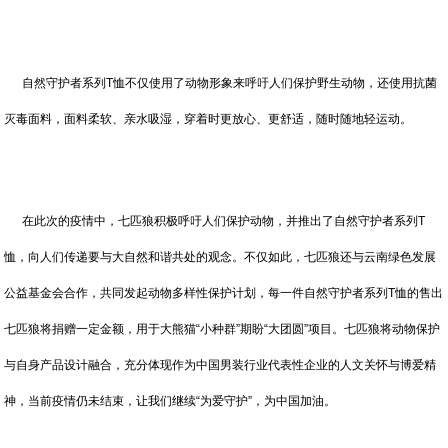
自然守护者系列T恤不仅使用了动物形象来呼吁人们保护野生动物，还使用抗菌
灭毒面料，面料柔软、亲水吸湿，穿着时更放心、更舒适，随时随地轻运动。
在此次的疫情中，七匹狼积极呼吁人们保护动物，并推出了自然守护者系列T
恤，向人们传递要与大自然和谐共处的观念。不仅如此，七匹狼还与云南绿色发展
公益基金会合作，共同发起动物多样性保护计划，每一件自然守护者系列T恤的售出
七匹狼将捐赠一定金额，用于大熊猫“小种群”期盼“大团圆”项目。七匹狼将动物保护
与自身产品设计融合，充分体现作为中国男装行业代表性企业的人文关怀与博爱精
神，当前疫情仍未结束，让我们继续“为爱守护”，为中国加油。