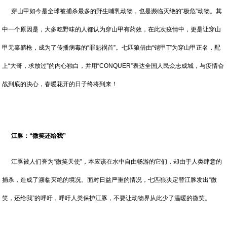
穿山甲如今是全球被捕杀最多的野生哺乳动物，也是濒临灭绝的“极危”动物。其
中一个原因是，大多吃野味的人都认为穿山甲有药效，在此次疫情中，更是让穿山
甲无辜躺枪，成为了传播病毒的“罪魁祸首”。七匹狼借由“铠甲T”为穿山甲正名，配
上“大哥，求放过”的内心独白，并用“CONQUER”表达全国人民众志成城，与疫情奋
战到底的决心，春暖花开的日子终将到来！
江豚：“微笑还给我”
江豚被人们誉为“微笑天使”，本应该在水中自由畅游的它们，却由于人类肆意的
捕杀，造成了濒临灭绝的境况。面对日益严重的情况，七匹狼决定替江豚发出“微
笑，还给我”的呼吁，呼吁人类保护江豚，不要让动物界从此少了温暖的微笑。