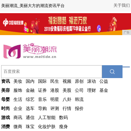
关于我们
美丽潮流_美丽大方的潮流资讯平台
广告
资讯
美妆
国内
国际
民生
视频
原创
滚动
公益
美容
服饰
金融
证券
港股
美股
公司
理财
基金
母婴
生活
综艺
音乐
明星
八卦
韩流
时尚
企业
选车
导购
评测
行情
报价
游戏
商讯
通信
人工智能
数码
消费
微商
珠宝
化妆护肤
瘦身