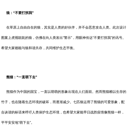
狼：“不要打扰我”
在草原上自由自在的狼，其实是人类的好伙伴，并不会恶意攻击人类。此次设计
图案上虎视眈眈的狼，仿佛在向人类发出“警示”，用眼神传达“不要打扰我”的讯号。
希望大家都能与狼和谐共存，共同维护生态平衡。
熊猫：“一直萌下去”
熊猫作为中国的国宝，一直以萌萌的形象出现在人们面前。然而熊猫赖以生存的
竹子，也在随着生态环境的破坏，而逐渐减少。七匹狼运用了熊猫的可爱形象，配
合诙谐的标语来呼吁人类保护生态环境，也希望大家能早日战胜疫情像熊猫一样，
平平安安地“萌下去”。