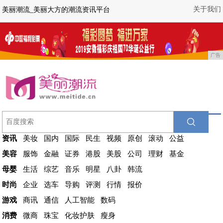
关于我们
美丽潮流_美丽大方的潮流资讯平台
广告
资讯
美妆
国内
国际
民生
视频
原创
滚动
公益
美容
服饰
金融
证券
港股
美股
公司
理财
基金
母婴
生活
综艺
音乐
明星
八卦
韩流
时尚
企业
选车
导购
评测
行情
报价
游戏
商讯
通信
人工智能
数码
消费
微商
珠宝
化妆护肤
瘦身