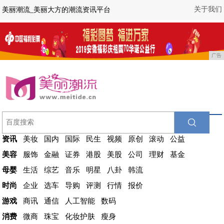
关于我们
美丽潮流_美丽大方的潮流资讯平台
广告
资讯
美妆
国内
国际
民生
视频
原创
滚动
公益
美容
服饰
金融
证券
港股
美股
公司
理财
基金
母婴
生活
综艺
音乐
明星
八卦
韩流
时尚
企业
选车
导购
评测
行情
报价
游戏
商讯
通信
人工智能
数码
消费
微商
珠宝
化妆护肤
瘦身