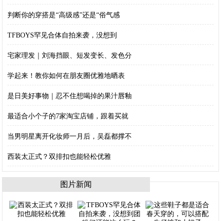
判断你的穿搭是“高级感”还是“俗气感
TFBOYS罕见合体自拍来袭，没想到
宅家理发｜刘海挡眼、短发变长、发色分
学起来！教你如何在朋友圈优雅地晒表
是日美好事物｜忍不住想喝掉的果汁唇釉
最适合小个子的7家淘宝店铺，跟着买就
当男明星离开化妆师一月后，吴磊都撑不
西装太正式？双排扣也能轻松优雅
图片新闻