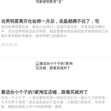
当男明星离开化妆师一月后，吴磊都撑不住了，宅
说到给男明星化妆，相信小伙伴们一定都不陌生吧，毕竟在娱乐圈当
中，无论是男明星还是女明星，都是需要依靠妆容的技术来维持自己在
镜头前美丽的形象的，纵使明星们的颜值大...
2020-02-26
最适合小个子的7家淘宝店铺，跟着买就对了
作为一个小个子，一直说要给和我一样的宝宝们出一期小个子的穿搭，
今天它终于来啦！其实身高真的不是关键，只要我们穿的对，学好穿
搭，都能在视觉上有170的效果哦！微胖...