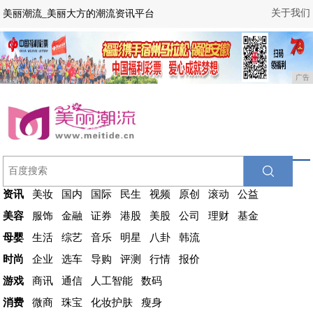
关于我们
美丽潮流_美丽大方的潮流资讯平台
广告
资讯
美妆
国内
国际
民生
视频
原创
滚动
公益
美容
服饰
金融
证券
港股
美股
公司
理财
基金
母婴
生活
综艺
音乐
明星
八卦
韩流
时尚
企业
选车
导购
评测
行情
报价
游戏
商讯
通信
人工智能
数码
消费
微商
珠宝
化妆护肤
瘦身