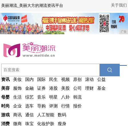
关于我们
美丽潮流_美丽大方的潮流资讯平台
广告
资讯
美妆
国内
国际
民生
视频
原创
滚动
公益
美容
服饰
金融
证券
港股
美股
公司
理财
基金
母婴
生活
综艺
音乐
明星
八卦
韩流
时尚
企业
选车
导购
评测
行情
报价
游戏
商讯
通信
人工智能
数码
消费
微商
珠宝
化妆护肤
瘦身