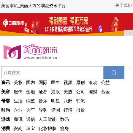
关于我们
美丽潮流_美丽大方的潮流资讯平台
广告
资讯
美妆
国内
国际
民生
视频
原创
滚动
公益
美容
服饰
金融
证券
港股
美股
公司
理财
基金
母婴
生活
综艺
音乐
明星
八卦
韩流
时尚
企业
选车
导购
评测
行情
报价
游戏
商讯
通信
人工智能
数码
消费
微商
珠宝
化妆护肤
瘦身