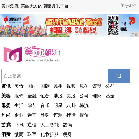
关于我们
美丽潮流_美丽大方的潮流资讯平台
广告
资讯
美妆
国内
国际
民生
视频
原创
滚动
公益
美容
服饰
金融
证券
港股
美股
公司
理财
基金
母婴
生活
综艺
音乐
明星
八卦
韩流
时尚
企业
选车
导购
评测
行情
报价
游戏
商讯
通信
人工智能
数码
消费
微商
珠宝
化妆护肤
瘦身