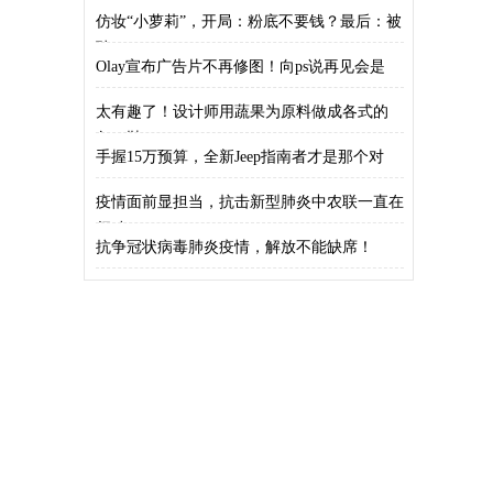
发？
仿妆“小萝莉”，开局：粉底不要钱？最后：被
耽
Olay宣布广告片不再修图！向ps说再见会是
太有趣了！设计师用蔬果为原料做成各式的
包、鞋
手握15万预算，全新Jeep指南者才是那个对
疫情面前显担当，抗击新型肺炎中农联一直在
行动
抗争冠状病毒肺炎疫情，解放不能缺席！