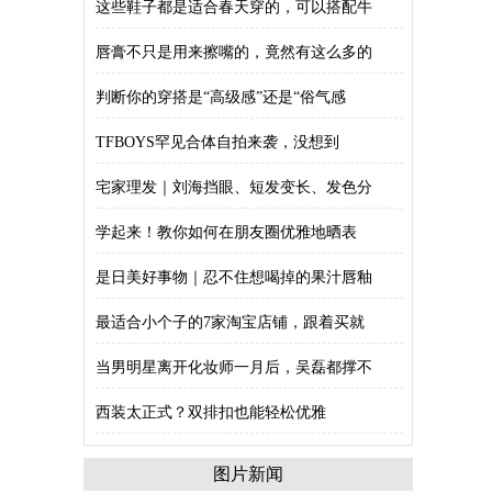
这些鞋子都是适合春天穿的，可以搭配牛
唇膏不只是用来擦嘴的，竟然有这么多的
判断你的穿搭是“高级感”还是“俗气感
TFBOYS罕见合体自拍来袭，没想到
宅家理发｜刘海挡眼、短发变长、发色分
学起来！教你如何在朋友圈优雅地晒表
是日美好事物｜忍不住想喝掉的果汁唇釉
最适合小个子的7家淘宝店铺，跟着买就
当男明星离开化妆师一月后，吴磊都撑不
西装太正式？双排扣也能轻松优雅
图片新闻